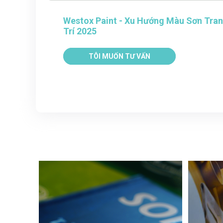
Westox Paint - Xu Hướng Màu Sơn Tra
Trí 2025
TÔI MUỐN TƯ VẤN