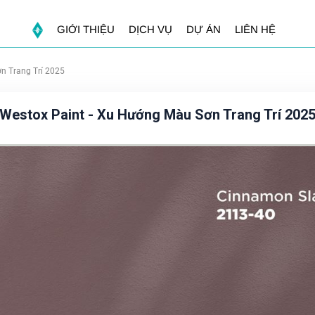
GIỚI THIỆU
DỊCH VỤ
DỰ ÁN
LIÊN HỆ
n Trang Trí 2025
Westox Paint - Xu Hướng Màu Sơn Trang Trí 202