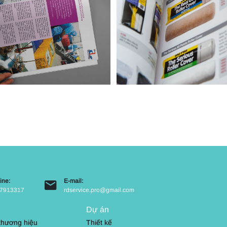
ine:
E-mail:
7913317
rdservice.pro@gmail.com
Dự án
 thương hiệu
Thiết kế