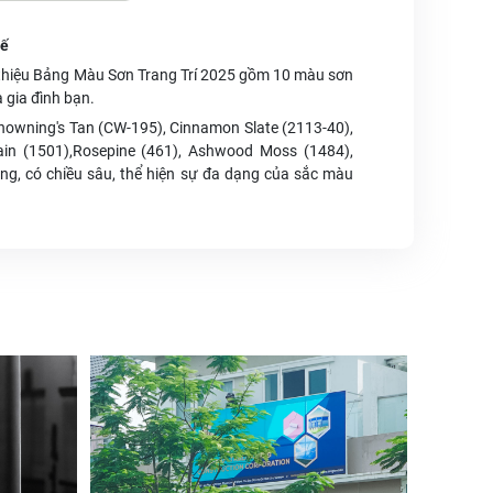
Tế
 thiệu Bảng Màu Sơn Trang Trí 2025 gồm 10 màu sơn
 gia đình bạn.
 Chowning's Tan (CW-195), Cinnamon Slate (2113-40),
Rain (1501),Rosepine (461), Ashwood Moss (1484),
ng, có chiều sâu, thể hiện sự đa dạng của sắc màu