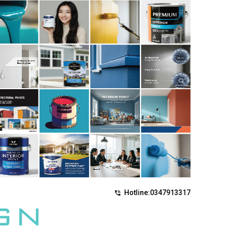
Hotline:
0347913317