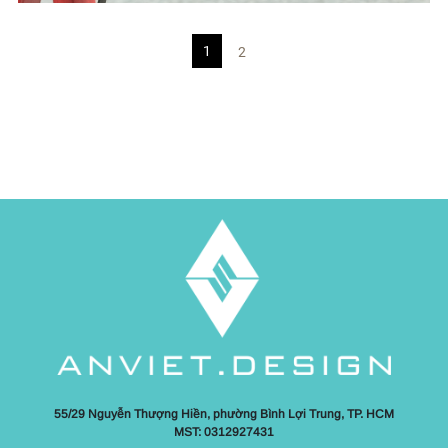
1
2
55/29 Nguyễn Thượng Hiền, phường Bình Lợi Trung, TP. HCM
MST: 0312927431