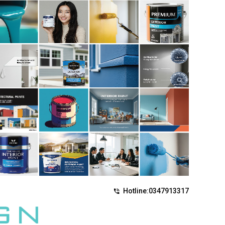
Hotline:
0347913317