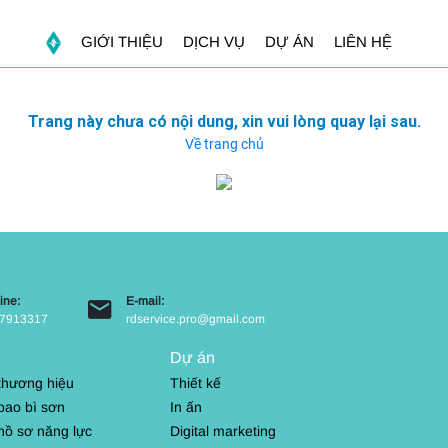
GIỚI THIỆU
DỊCH VỤ
DỰ ÁN
LIÊN HỆ
Trang này chưa có nội dung, xin vui lòng quay lại sau.
Về trang chủ
ine:
E-mail:
7913317
rdservice.pro@gmail.com
Dự án
 thương hiệu
Thiết kế
bao bì sơn
In ấn
 hồ sơ năng lực
Digital marketing