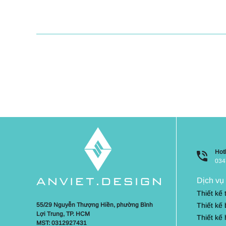
Hotl
034
Dịch vụ
Thiết kế
Thiết kế 
55/29 Nguyễn Thượng Hiền, phường Bình
Lợi Trung, TP. HCM
Thiết kế
MST: 0312927431